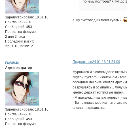
почему полтора? я тут до 1
Зарегистрирован
: 18.01.16
а, ну счетовод из меня хуевый
Приглашений:
0
Сообщений:
453
Провел на форуме:
2 дня 2 часа
Последний визит:
22.11.16 19:39:12
Поделиться
24.01.16 21:51:09
DeWald
Администратор
Мурамаса и в самом деле оказыв
внутри пустого. В конечном итоге
соседнем лесочке жмутся друг к 
разрушаясь и осыпаясь... Хочу б
крепко держат когтистые лапки.
- Мурасама... - качаю головой, - ма
- Ты помнишь мое имя, это уже не
слегка потряхивать.
Зарегистрирован
: 18.01.16
Приглашений:
0
Сообщений:
453
Провел на форуме: