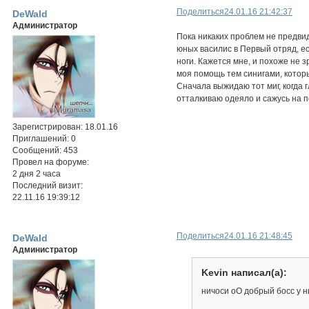
Поделиться
24.01.16 21:42:37
DeWald
Администратор
Пока никаких проблем не предвид
юных василис в Первый отряд, есл
ноги. Кажется мне, и похоже не з
моя помощь тем синигами, которые
Сначала выжидаю тот миг, когда 
отталкиваю одеяло и сажусь на п
Зарегистрирован
: 18.01.16
Приглашений:
0
Сообщений:
453
Провел на форуме:
2 дня 2 часа
Последний визит:
22.11.16 19:39:12
Поделиться
24.01.16 21:48:45
DeWald
Администратор
Kevin написал(а):
ничоси оО добрый босс у н