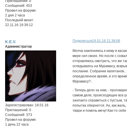
Приглашений:
0
Сообщений:
453
Провел на форуме:
2 дня 2 часа
Последний визит:
22.11.16 19:39:12
Поделиться
24.01.16 21:39:06
K.E.V.
Администратор
Молча наклоняюсь к нему и касаю
мере сил своих. Но после с сожа
отправляюсь смотреть, что же та
оглядываясь на Мурамасу, вскры
послание. Собрание капитанов...
определенное время, и это время 
Мурамасу?..
- Теперь дело за ним, - проговар
самом деле, происходящее все ра
занпакто справиться с пустым, т
Зарегистрирован
: 18.01.16
попытка обернется. Ах, как жаль,
Приглашений:
0
твари и помочь мечу! Как-то себ
Сообщений:
373
Провел на форуме:
1 день 22 часа