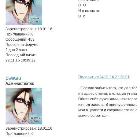
О_О
И я не сплю.
О_о
Зарегистрирован
: 18.01.16
Приглашений:
0
Сообщений:
453
Провел на форуме:
2 дня 2 часа
Последний визит:
22.11.16 19:39:12
Поделиться
24.01.16 21:28:01
DeWald
Администратор
- Сложно забыть того, кто дал те
я в адрес стенки, в которую утык
Обняв себя ручонками, некоторое
из-под одеяла. В приглушенном ш
мои в целости и сохранности по 
можно согреться.
Зарегистрирован
: 18.01.16
Приглашений:
0