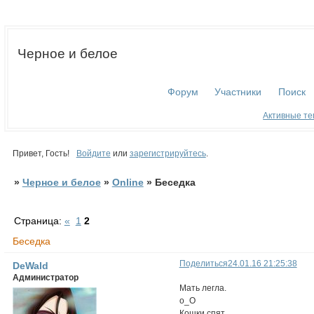
Черное и белое
Форум
Участники
Поиск
Активные т
Привет, Гость!
Войдите
или
зарегистрируйтесь
.
»
Черное и белое
»
Online
»
Беседка
Страница:
«
1
2
Беседка
Поделиться
24.01.16 21:25:38
DeWald
Администратор
Мать легла.
о_О
Кошки спят.